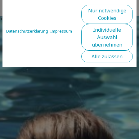
Nur notwendige
Cookies
*** INFO: Bild in Hintergrund der Spalte (Desktop) ***
Individuelle
Datenschutzerklärung
|
Impressum
Auswahl
übernehmen
Alle zulassen