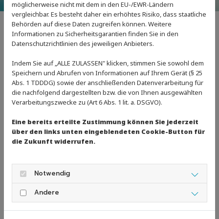
möglicherweise nicht mit dem in den EU-/EWR-Ländern
vergleichbar. Es besteht daher ein erhöhtes Risiko, dass staatliche
Behörden auf diese Daten zugreifen können. Weitere
Informationen zu Sicherheitsgarantien finden Sie in den
Datenschutzrichtlinien des jeweiligen Anbieters.
Aufbaugruppen
Indem Sie auf „ALLE ZULASSEN" klicken, stimmen Sie sowohl dem
Speichern und Abrufen von Informationen auf Ihrem Gerät (§ 25
Abs. 1 TDDDG) sowie der anschließenden Datenverarbeitung für
die nachfolgend dargestellten bzw. die von Ihnen ausgewählten
Verarbeitungszwecke zu (Art 6 Abs. 1 lit. a. DSGVO).
Eine bereits erteilte Zustimmung können Sie jederzeit
über den links unten eingeblendeten Cookie-Button für
Kinder, die Interesse am
die Zukunft widerrufen.
Vereinstraining haben, bieten wir
folgende Trainingsoptionen an
Notwendig
Andere