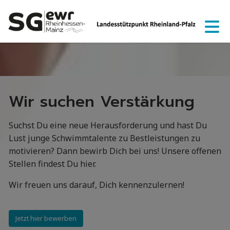
Wir suchen Verstärkung
Suchst Du eine neue Herausforderung und hast Du
Lust junge Schwimmtalente zu Bestleistungen zu
motivieren? Dann bewirb Dich bei uns! Unsere offenen
Stellen findest Du hier.
Wir freuen uns darauf, Dich kennenzulernen!
Jetzt hier bewerben