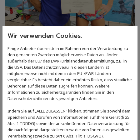
Wir verwenden Cookies.
Vadym Klimenko schwimmt neuen
AK 17 Rekord über 50m
Einige Anbieter übermitteln im Rahmen von der Verarbeitung zu
den genannten Zwecken möglicherweise Daten an Länder
Schmetterling
außerhalb der EU/ des EWR (Drittlanddatenübermittlung), z.B. in
die USA. Das Datenschutzniveau in diesen Ländern ist
06. Dezember 2023
möglicherweise nicht mit dem in den EU-/EWR-Ländern
Super Leistung! Herzlichen Glückwunsch an Vadym
vergleichbar. Es besteht daher ein erhöhtes Risiko, dass staatliche
Klimenko und seinen Trainer Xavi!
Behörden auf diese Daten zugreifen können. Weitere
Informationen zu Sicherheitsgarantien finden Sie in den
Datenschutzrichtlinien des jeweiligen Anbieters.
Zurück
Indem Sie auf „ALLE ZULASSEN" klicken, stimmen Sie sowohl dem
Speichern und Abrufen von Informationen auf Ihrem Gerät (§ 25
Abs. 1 TDDDG) sowie der anschließenden Datenverarbeitung für
die nachfolgend dargestellten bzw. die von Ihnen ausgewählten
Verarbeitungszwecke zu (Art 6 Abs. 1 lit. a. DSGVO).