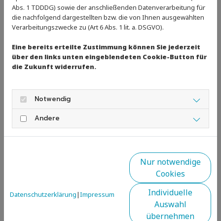
Zurück
Abs. 1 TDDDG) sowie der anschließenden Datenverarbeitung für
die nachfolgend dargestellten bzw. die von Ihnen ausgewählten
Verarbeitungszwecke zu (Art 6 Abs. 1 lit. a. DSGVO).
Eine bereits erteilte Zustimmung können Sie jederzeit
über den links unten eingeblendeten Cookie-Button für
die Zukunft widerrufen.
Notwendig
Andere
Nur notwendige
Cookies
Kaiserwetter am
2. Platz, 5.000m,
Beschriftung ist
Individuelle
Samstag - Sara
Juniorenwertung
cool
Datenschutzerklärung
|
Impressum
Auswahl
go!
übernehmen