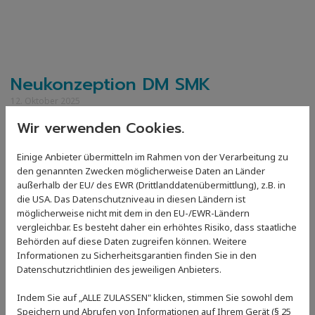
Neukonzeption DM SMK
12. Oktober 2025
Wir verwenden Cookies.
Die Deutschen Meisterschaften im Schwimmerischen
Mehrkampf werden ab 2026 um die Altersklasse 13
Einige Anbieter übermitteln im Rahmen von der Verarbeitung zu
ergänzt. Die Altersklassen 11 und 12 werden nach wie
den genannten Zwecken möglicherweise Daten an Länder
vor Teil der Meisterschaften sein. Dabei gibt es für die
außerhalb der EU/ des EWR (Drittlanddatenübermittlung), z.B. in
Altersklasse 13 separate Qualifikationsbestimmungen
die USA. Das Datenschutzniveau in diesen Ländern ist
als für die jüngeren Schwimmerinnen und Schwimmer.
möglicherweise nicht mit dem in den EU-/EWR-Ländern
vergleichbar. Es besteht daher ein erhöhtes Risiko, dass staatliche
Behörden auf diese Daten zugreifen können. Weitere
Die Details für die DM SMK (und die DJM) sind in
Informationen zu Sicherheitsgarantien finden Sie in den
einem neuen pdf des DSV (Seiten 2-4) zu finden.
Datenschutzrichtlinien des jeweiligen Anbieters.
Neukonzeption DMSMK (pdf, 705kB)
Indem Sie auf „ALLE ZULASSEN" klicken, stimmen Sie sowohl dem
Speichern und Abrufen von Informationen auf Ihrem Gerät (§ 25