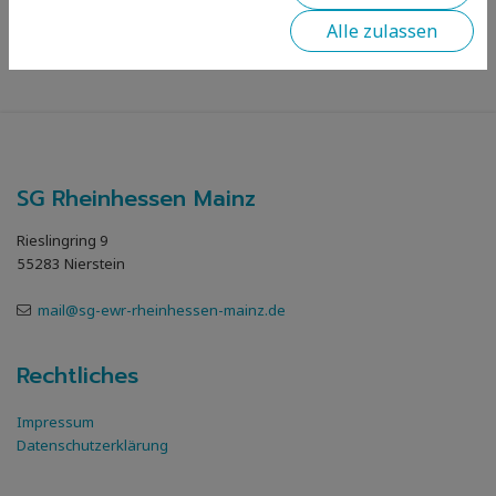
Alle zulassen
SG Rheinhessen Mainz
Rieslingring 9
55283 Nierstein
mail@sg-ewr-rheinhessen-mainz.de
Rechtliches
Impressum
Datenschutzerklärung