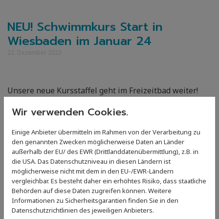
NEU! Schwimmkurs Start in
Wiesbaden im Januar 24
22. Dezember 2023
Unsere neue Kursstaffel geht im Freizeitbad weiter!
Wir verwenden Cookies.
Anmelden könnt Ihr Euch auf unserer neuen
Homepage, unter Schwimmschule findet Ihr unser
Einige Anbieter übermitteln im Rahmen von der Verarbeitung zu
digitales Anmeldeformular!
den genannten Zwecken möglicherweise Daten an Länder
außerhalb der EU/ des EWR (Drittlanddatenübermittlung), z.B. in
https://sg-ewr-rheinhessen-
die USA. Das Datenschutzniveau in diesen Ländern ist
mainz.de/schwimmschule/schwimmkurse
möglicherweise nicht mit dem in den EU-/EWR-Ländern
vergleichbar. Es besteht daher ein erhöhtes Risiko, dass staatliche
Bei Fragen könnt Ihr Euch gerne an uns wenden unter
Behörden auf diese Daten zugreifen können. Weitere
Informationen zu Sicherheitsgarantien finden Sie in den
schwimmschule@sg-ewr-rheinhessen-mainz.de
Datenschutzrichtlinien des jeweiligen Anbieters.