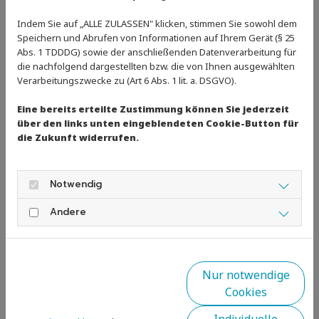
der regionalen Sportbünde. Wir stehen für einen Sport,
der sicher, respektvoll und frei von Gewalt ist. Wir
Indem Sie auf „ALLE ZULASSEN" klicken, stimmen Sie sowohl dem
schauen hin. Wir sind bei Anliegen für dich da -
Speichern und Abrufen von Informationen auf Ihrem Gerät (§ 25
Abs. 1 TDDDG) sowie der anschließenden Datenverarbeitung für
vertraulich und unterstützend.
die nachfolgend dargestellten bzw. die von Ihnen ausgewählten
Verarbeitungszwecke zu (Art 6 Abs. 1 lit. a. DSGVO).
Zurück
Eine bereits erteilte Zustimmung können Sie jederzeit
über den links unten eingeblendeten Cookie-Button für
die Zukunft widerrufen.
Notwendig
Andere
Nur notwendige
Cookies
Individuelle