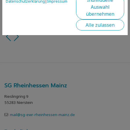
Datenschutzerklärung
|
Impressum
Auswahl
Kaiserwetter am
2. Platz, 5.000m,
Beschriftung ist
übernehmen
Samstag - Sara
Juniorenwertung
cool
Alle zulassen
go!
SG Rheinhessen Mainz
Rieslingring 9
55283 Nierstein
mail@sg-ewr-rheinhessen-mainz.de