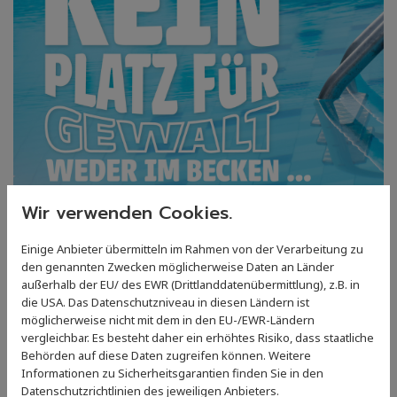
Wir verwenden Cookies.
Einige Anbieter übermitteln im Rahmen von der Verarbeitung zu
den genannten Zwecken möglicherweise Daten an Länder
außerhalb der EU/ des EWR (Drittlanddatenübermittlung), z.B. in
Kampagne "Kein Platz für Gewalt"
die USA. Das Datenschutzniveau in diesen Ländern ist
möglicherweise nicht mit dem in den EU-/EWR-Ländern
27. November 2025
vergleichbar. Es besteht daher ein erhöhtes Risiko, dass staatliche
Wir unterstützen die Kampagne "Kein Platz für
Behörden auf diese Daten zugreifen können. Weitere
Informationen zu Sicherheitsgarantien finden Sie in den
Gewalt" des Landessportbundes Rheinland-Pfalz und
Datenschutzrichtlinien des jeweiligen Anbieters.