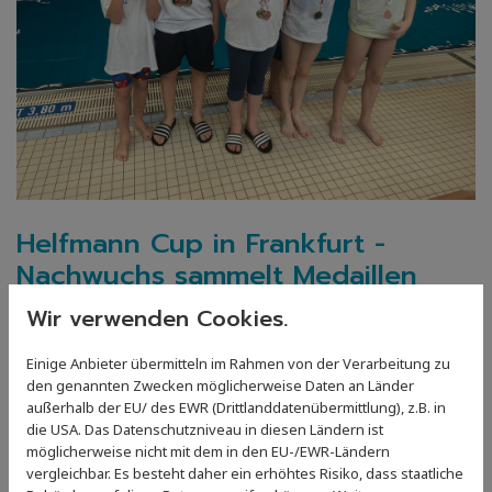
Helfmann Cup in Frankfurt -
Nachwuchs sammelt Medaillen
31. Januar 2026
Wir verwenden Cookies.
Beim diesjährigen Helfmann-Cup der SG Frankfurt sind
Einige Anbieter übermitteln im Rahmen von der Verarbeitung zu
unsere Jüngsten der Nachwuchsmannschaft mit
den genannten Zwecken möglicherweise Daten an Länder
Trainerin Claudia Deusser sehr erfolgreich gewesen
außerhalb der EU/ des EWR (Drittlanddatenübermittlung), z.B. in
(siehe Foto). Remy, Franziska, Lasse, Ida und Amelie
die USA. Das Datenschutzniveau in diesen Ländern ist
konnten die begehrten Medaillen ergattern und viele
möglicherweise nicht mit dem in den EU-/EWR-Ländern
vergleichbar. Es besteht daher ein erhöhtes Risiko, dass staatliche
neue Bestzeiten erschwimmen. Herzlichen