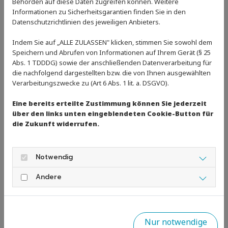
Behörden auf diese Daten zugreifen können. Weitere
Glückwunsch! Bleibt dabei und trainiert weiterhin
Informationen zu Sicherheitsgarantien finden Sie in den
fleißig.
Datenschutzrichtlinien des jeweiligen Anbieters.
Parallel sind die Sportler der 1. und 2. Mannschaft bei
Indem Sie auf „ALLE ZULASSEN" klicken, stimmen Sie sowohl dem
Ihrer Generalprobe für die DMS Landesliga nächste
Speichern und Abrufen von Informationen auf Ihrem Gerät (§ 25
Abs. 1 TDDDG) sowie der anschließenden Datenverarbeitung für
Woche und als Qualifikationswettkampf für die
die nachfolgend dargestellten bzw. die von Ihnen ausgewählten
kommenden RLP Meisterschaften im März beim SCW
Verarbeitungszwecke zu (Art 6 Abs. 1 lit. a. DSGVO).
Eschborn zu Gast.
Eine bereits erteilte Zustimmung können Sie jederzeit
über den links unten eingeblendeten Cookie-Button für
Zurück
die Zukunft widerrufen.
Notwendig
Andere
Nur notwendige