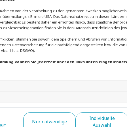
angepfiffen. Beim Schmetterling und Freistilschwimmen 
im Rahmen von der Verarbeitung zu den genannten Zwecken möglicherweis
Rekorde von Startschwimmer*innen in Mixedstaffeln könn
nübermittlung), z.B. in die USA. Das Datenschutzniveau in diesen Ländern i
Anerkennung von deutschen Rekorden der Verwaltungsau
rgleichbar. Es besteht daher ein erhöhtes Risiko, dass staatliche Behörd
zu Sicherheitsgarantien finden Sie in den Datenschutzrichtlinien des jew
Die neuen Wettkampfbestimmungen sind mit Veröffentli
Wochenende angewendet werden. Am Sonntag endet dabei
 klicken, stimmen Sie sowohl dem Speichern und Abrufen von Information
enden Datenverarbeitung für die nachfolgend dargestellten bzw. die vo
Meisterschaften in Berlin (23. – 26. April). Und der in d
bs. 1 lit. a. DSGVO).
die Europameisterschaften in Paris (31. Juli – 16. August
ausgetragen werden.
timmung können Sie jederzeit über den links unten eingeblendet
Individuelle
Nur notwendige
Auswahl
sum