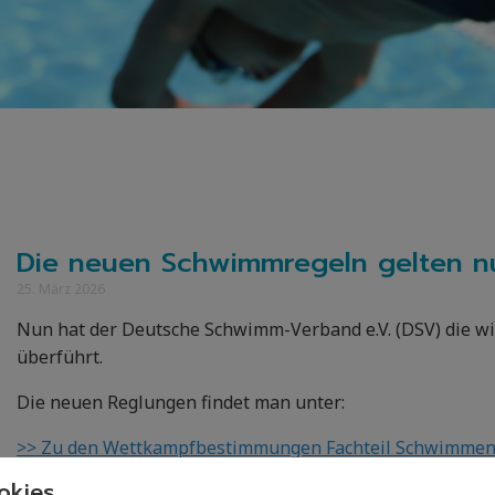
Die neuen Schwimmregeln gelten n
25. März 2026
Nun hat der Deutsche Schwimm-Verband e.V. (DSV) die w
überführt.
Die neuen Reglungen findet man unter:
>> Zu den Wettkampfbestimmungen Fachteil Schwimme
kies.
Ab sofort wird also auch hierzulande auf 400m Freistil 