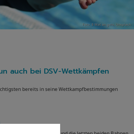
Foto:
B Mat an gelo
,
Unsplash
un auch bei DSV-Wettkämpfen
ichtigsten bereits in seine Wettkampfbestimmungen
n
der Bahnenzähler angezeigt und die letzten beiden Bahnen