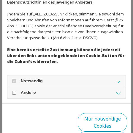
mitgeholfen und einen Beitrag für das tolle Buffet
Datenschutzrichtlinien des jeweiligen Anbieters.
beigesteuert haben. Die Kids hatten Spaß im Wasser
Indem Sie auf „ALLE ZULASSEN" klicken, stimmen Sie sowohl dem
und/oder im Whirlpool und die Eltern hatten Zeit für
Speichern und Abrufen von Informationen auf Ihrem Gerät (§ 25
gute Gespräche und eine entspannte Zeit - so muss das
Abs. 1 TDDDG) sowie der anschließenden Datenverarbeitung für
sein.
die nachfolgend dargestellten bzw. die von Ihnen ausgewählten
Verarbeitungszwecke zu (Art 6 Abs. 1 lit. a. DSGVO).
Zurück
Eine bereits erteilte Zustimmung können Sie jederzeit
über den links unten eingeblendeten Cookie-Button für
die Zukunft widerrufen.
Notwendig
Andere
Nur notwendige
Cookies