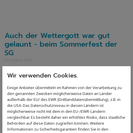
Auch der Wettergott war gut
gelaunt - beim Sommerfest der
SG
24. August 2025
Wir verwenden Cookies.
Einige Anbieter übermitteln im Rahmen von der Verarbeitung zu
den genannten Zwecken möglicherweise Daten an Länder
außerhalb der EU/ des EWR (Drittlanddatenübermittlung), z.B. in
die USA. Das Datenschutzniveau in diesen Ländern ist
möglicherweise nicht mit dem in den EU-/EWR-Ländern
vergleichbar. Es besteht daher ein erhöhtes Risiko, dass staatliche
Behörden auf diese Daten zugreifen können. Weitere
Vielen Dank an alle, die bei der Organisation tatkräftig
Informationen zu Sicherheitsgarantien finden Sie in den