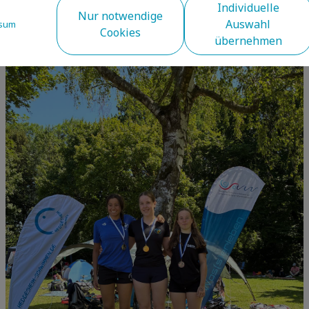
Individuelle
Nur notwendige
Auswahl
sum
Cookies
übernehmen