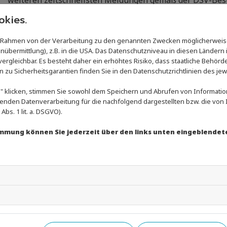
weiteren zeitschnellsten Meldungen gemäß der DSV-Beste
Planungssicherheit für die Vereine vor den DJM-Reisen e
kies.
Abteilung Wettkampfsport. Im Wettkampfprogramm und b
Änderungen, es sind also die 13- bis 18-Jährigen am Start
im Rahmen von der Verarbeitung zu den genannten Zwecken möglicherweis
nübermittlung), z.B. in die USA. Das Datenschutzniveau in diesen Ländern i
Die Deutschen Meisterschaften im Schwimmerischen Mehr
rgleichbar. Es besteht daher ein erhöhtes Risiko, dass staatliche Behörd
ausgerichtet, die Bewertung der Beinarbeit und der Delf
zu Sicherheitsgarantien finden Sie in den Datenschutzrichtlinien des jew
Jörg Fuchs
erstellten Punktetabellen erfolgen.
 klicken, stimmen Sie sowohl dem Speichern und Abrufen von Information
enden Datenverarbeitung für die nachfolgend dargestellten bzw. die vo
Im Olympiazyklus 2025 bis 2028 soll die DM SMK grundsät
bs. 1 lit. a. DSGVO).
Kalenderwoche stattfinden – die DJM 2025 wegen des Pf
Sonntag.
timmung können Sie jederzeit über den links unten eingeblendet
Quelle:
www.dsv.de/news